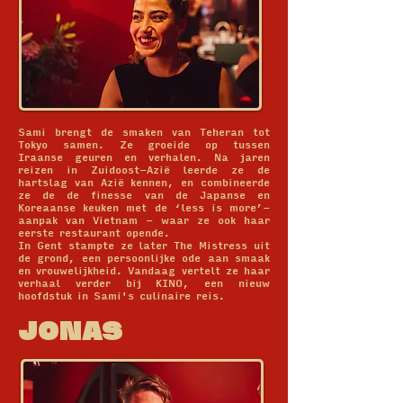
Sami brengt de smaken van Teheran tot
Tokyo samen. Ze groeide op tussen
Iraanse geuren en verhalen. Na jaren
reizen in Zuidoost-Azië leerde ze de
hartslag van Azië kennen, en combineerde
ze de de finesse van de Japanse en
Koreaanse keuken met de ‘less is more’-
aanpak van Vietnam - waar ze ook haar
eerste restaurant opende.
In Gent stampte ze later The Mistress uit
de grond, een persoonlijke ode aan smaak
en vrouwelijkheid. Vandaag vertelt ze haar
verhaal verder bij KINO, een nieuw
hoofdstuk in Sami's culinaire reis.
JONAS