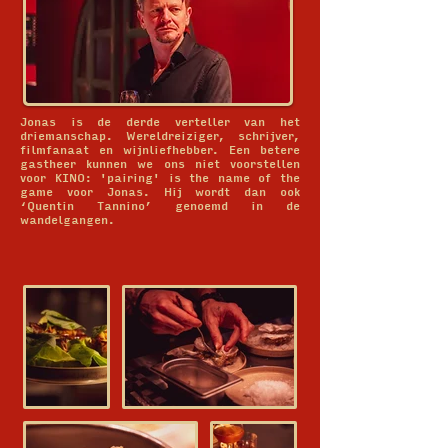
Jonas is de derde verteller van het
driemanschap. Wereldreiziger, schrijver,
filmfanaat en wijnliefhebber. Een betere
gastheer kunnen we ons niet voorstellen
voor KINO: 'pairing' is the name of the
game voor Jonas. Hij wordt dan ook
‘Quentin Tannino’ genoemd in de
wandelgangen.