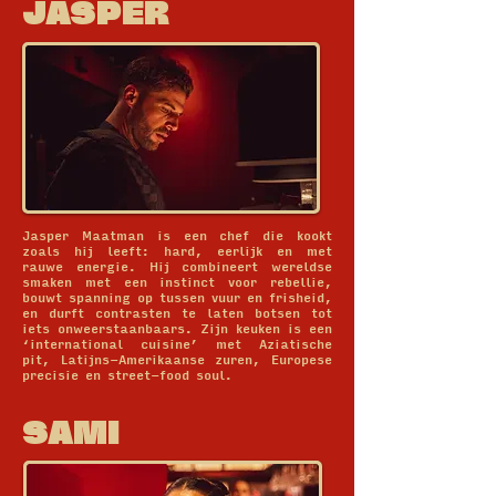
JASPER
Jasper Maatman is een chef die kookt
zoals hij leeft: hard, eerlijk en met
rauwe energie. Hij combineert wereldse
smaken met een instinct voor rebellie,
bouwt spanning op tussen vuur en frisheid,
en durft contrasten te laten botsen tot
iets onweerstaanbaars. Zijn keuken is een
‘international cuisine’ met Aziatische
pit, Latijns-Amerikaanse zuren, Europese
precisie en street-food soul.
SAMI