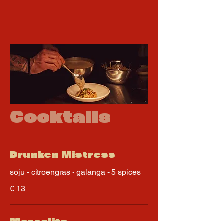
Cocktails
Drunken Mistress
soju - citroengras - galanga - 5 spices
€ 13