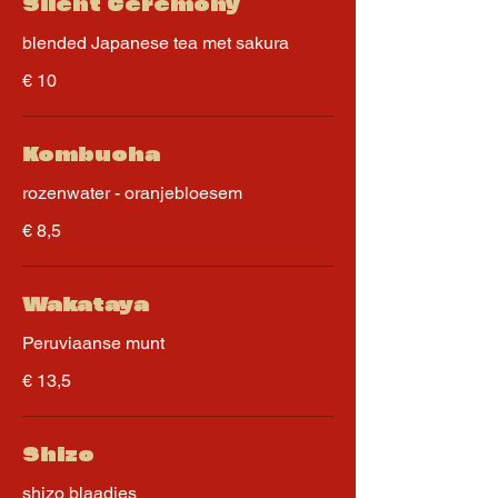
Silent Ceremony
blended Japanese tea met sakura
€ 10
Kombucha
rozenwater - oranjebloesem
€ 8,5
Wakataya
Peruviaanse munt
€ 13,5
Shizo
shizo blaadjes